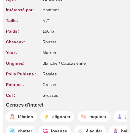
Intéressé par :
Hommes
Taille:
5'7"
Poids:
150 lb
Cheveux:
Rousse
Yeux:
Marron
Origines:
Blanche / Caucasienne
Poils Pubiens :
Rasées
Poitrine :
Grosse
Cul :
Grosses
Centres d'intérêt
félation
clignoter
taquiner
jeu
chatter
lovense
éjaculer
baise