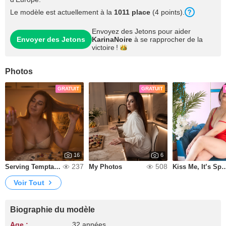
Le modèle est actuellement à la
1011 place
(4 points).
Envoyez des Jetons pour aider
Envoyer des Jetons
KarinaNoire
à se rapprocher de la
victoire !
Photos
GRATUIT
GRATUIT
16
6
237
508
Serving Temptation
My Photos
Kiss Me, It’s
Voir Tout
Biographie du modèle
Age :
32 années